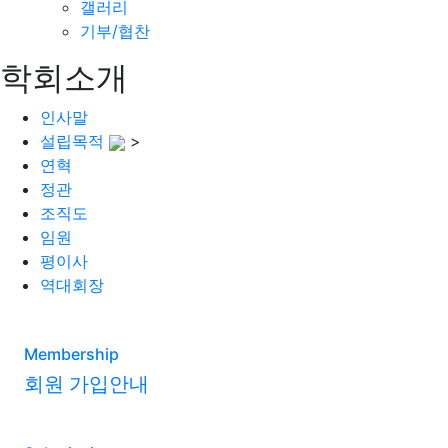
갤러리
기부/협찬
학회소개
인사말
설립목적
>
연혁
정관
조직도
임원
평이사
역대회장
Membership
회원 가입안내