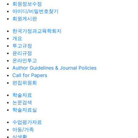
회원정보수정
아이디/비밀번호찾기
회원게시판
한국가정과교육학회지
개요
투고규정
윤리규정
온라인투고
Author Guidelines & Journal Policies
Call for Papers
편집위원회
학술자료
논문검색
학술자료실
수업평가자료
아동/가족
식생활