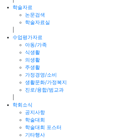
학술자료
논문검색
학술자료실
|
수업평가자료
아동/가족
식생활
의생활
주생활
가정경영/소비
생활문화/가정복지
진로/융합/범교과
|
학회소식
공지사항
학술대회
학술대회 포스터
기타행사