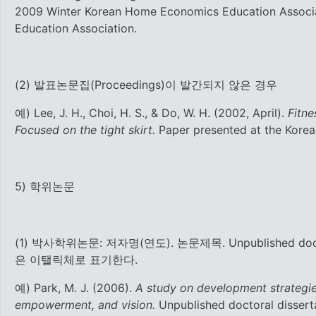
2009 Winter Korean Home Economics Education Associa
Education Association.
(2) 발표논문집(Proceedings)이 발간되지 않은 경우
예) Lee, J. H., Choi, H. S., & Do, W. H. (2002, April).
Fitne
Focused on the tight skirt.
Paper presented at the Korean
5) 학위논문
(1) 박사학위논문: 저자명(연도). 논문제목. Unpublished do
은 이탤릭체로 표기한다.
예) Park, M. J. (2006).
A study on development strategie
empowerment, and vision.
Unpublished doctoral disserta