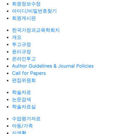
회원정보수정
아이디/비밀번호찾기
회원게시판
한국가정과교육학회지
개요
투고규정
윤리규정
온라인투고
Author Guidelines & Journal Policies
Call for Papers
편집위원회
학술자료
논문검색
학술자료실
수업평가자료
아동/가족
식생활