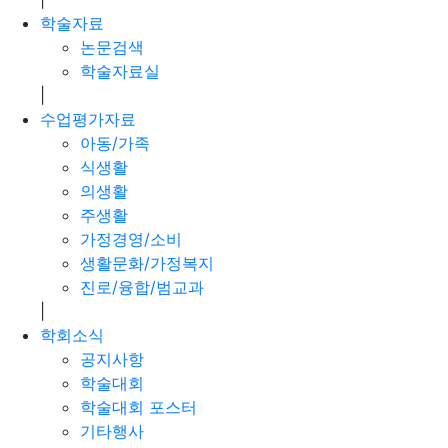
학술자료
논문검색
학술자료실
|
수업평가자료
아동/가족
식생활
의생활
주생활
가정경영/소비
생활문화/가정복지
진로/융합/범교과
|
학회소식
공지사항
학술대회
학술대회 포스터
기타행사