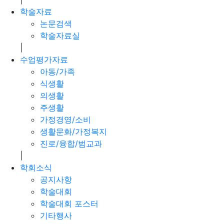
학술자료
논문검색
학술자료실
|
수업평가자료
아동/가족
식생활
의생활
주생활
가정경영/소비
생활문화/가정복지
진로/융합/범교과
|
학회소식
공지사항
학술대회
학술대회 포스터
기타행사