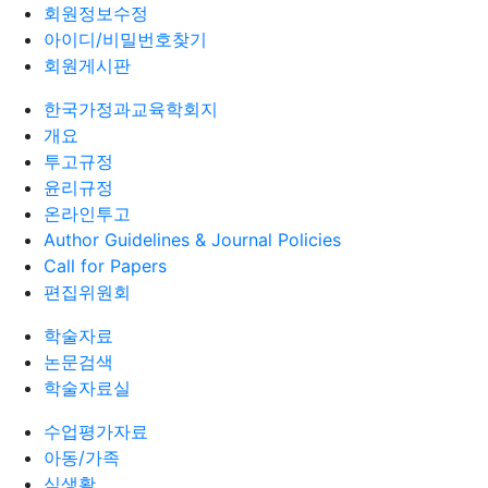
회원정보수정
아이디/비밀번호찾기
회원게시판
한국가정과교육학회지
개요
투고규정
윤리규정
온라인투고
Author Guidelines & Journal Policies
Call for Papers
편집위원회
학술자료
논문검색
학술자료실
수업평가자료
아동/가족
식생활