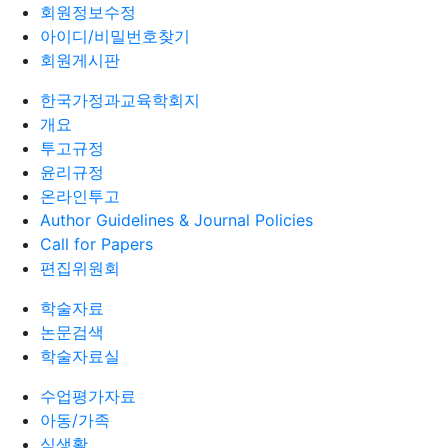
회원정보수정
아이디/비밀번호찾기
회원게시판
한국가정과교육학회지
개요
투고규정
윤리규정
온라인투고
Author Guidelines & Journal Policies
Call for Papers
편집위원회
학술자료
논문검색
학술자료실
수업평가자료
아동/가족
식생활