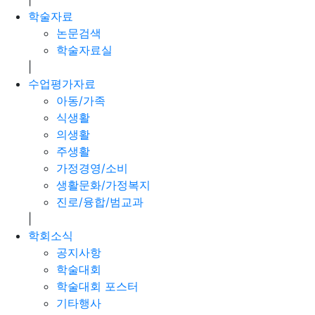
학술자료
논문검색
학술자료실
|
수업평가자료
아동/가족
식생활
의생활
주생활
가정경영/소비
생활문화/가정복지
진로/융합/범교과
|
학회소식
공지사항
학술대회
학술대회 포스터
기타행사