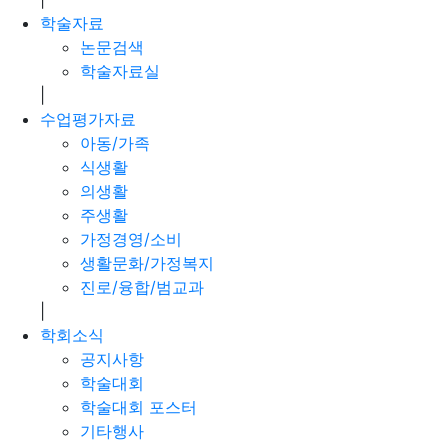
학술자료
논문검색
학술자료실
|
수업평가자료
아동/가족
식생활
의생활
주생활
가정경영/소비
생활문화/가정복지
진로/융합/범교과
|
학회소식
공지사항
학술대회
학술대회 포스터
기타행사