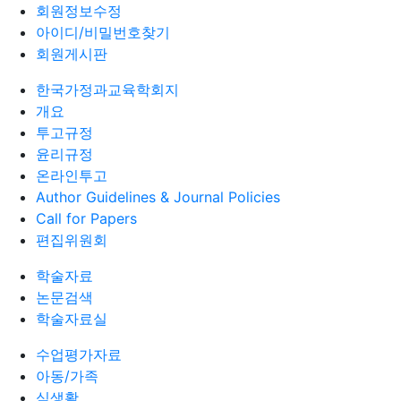
회원정보수정
아이디/비밀번호찾기
회원게시판
한국가정과교육학회지
개요
투고규정
윤리규정
온라인투고
Author Guidelines & Journal Policies
Call for Papers
편집위원회
학술자료
논문검색
학술자료실
수업평가자료
아동/가족
식생활