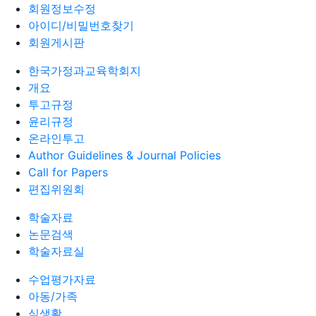
회원정보수정
아이디/비밀번호찾기
회원게시판
한국가정과교육학회지
개요
투고규정
윤리규정
온라인투고
Author Guidelines & Journal Policies
Call for Papers
편집위원회
학술자료
논문검색
학술자료실
수업평가자료
아동/가족
식생활