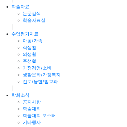
학술자료
논문검색
학술자료실
|
수업평가자료
아동/가족
식생활
의생활
주생활
가정경영/소비
생활문화/가정복지
진로/융합/범교과
|
학회소식
공지사항
학술대회
학술대회 포스터
기타행사