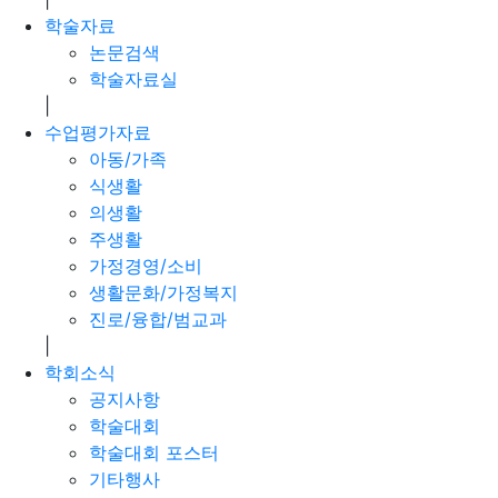
학술자료
논문검색
학술자료실
|
수업평가자료
아동/가족
식생활
의생활
주생활
가정경영/소비
생활문화/가정복지
진로/융합/범교과
|
학회소식
공지사항
학술대회
학술대회 포스터
기타행사