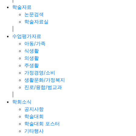
학술자료
논문검색
학술자료실
|
수업평가자료
아동/가족
식생활
의생활
주생활
가정경영/소비
생활문화/가정복지
진로/융합/범교과
|
학회소식
공지사항
학술대회
학술대회 포스터
기타행사