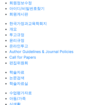
회원정보수정
아이디/비밀번호찾기
회원게시판
한국가정과교육학회지
개요
투고규정
윤리규정
온라인투고
Author Guidelines & Journal Policies
Call for Papers
편집위원회
학술자료
논문검색
학술자료실
수업평가자료
아동/가족
식생활