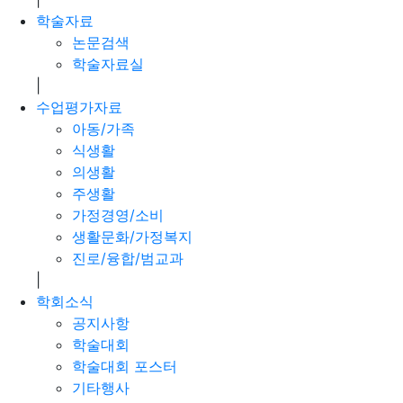
학술자료
논문검색
학술자료실
|
수업평가자료
아동/가족
식생활
의생활
주생활
가정경영/소비
생활문화/가정복지
진로/융합/범교과
|
학회소식
공지사항
학술대회
학술대회 포스터
기타행사