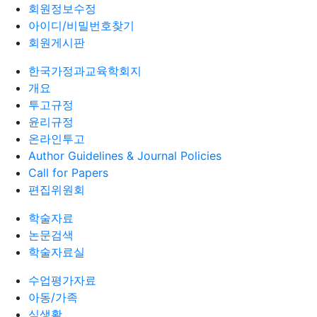
회원정보수정
아이디/비밀번호찾기
회원게시판
한국가정과교육학회지
개요
투고규정
윤리규정
온라인투고
Author Guidelines & Journal Policies
Call for Papers
편집위원회
학술자료
논문검색
학술자료실
수업평가자료
아동/가족
식생활