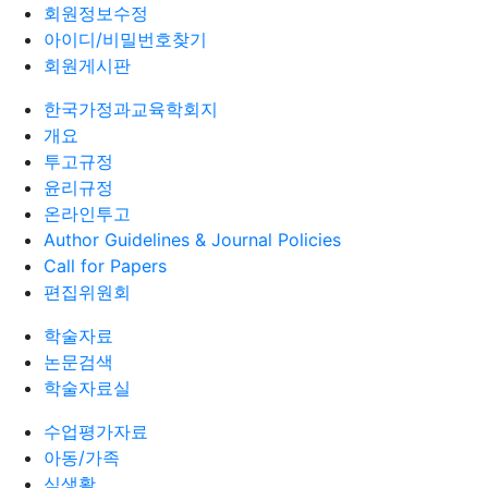
회원정보수정
아이디/비밀번호찾기
회원게시판
한국가정과교육학회지
개요
투고규정
윤리규정
온라인투고
Author Guidelines & Journal Policies
Call for Papers
편집위원회
학술자료
논문검색
학술자료실
수업평가자료
아동/가족
식생활