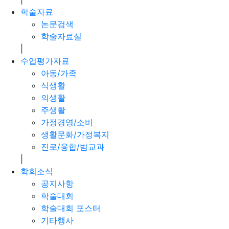
학술자료
논문검색
학술자료실
|
수업평가자료
아동/가족
식생활
의생활
주생활
가정경영/소비
생활문화/가정복지
진로/융합/범교과
|
학회소식
공지사항
학술대회
학술대회 포스터
기타행사