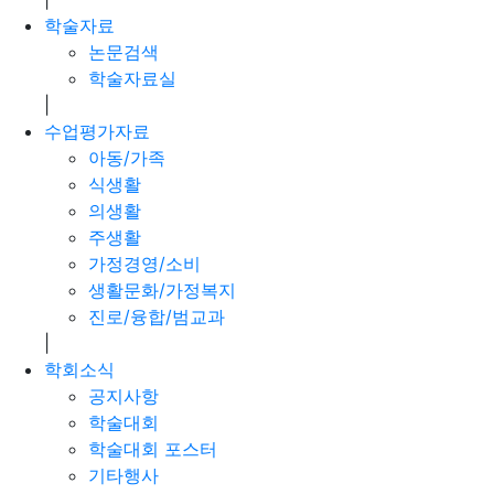
학술자료
논문검색
학술자료실
|
수업평가자료
아동/가족
식생활
의생활
주생활
가정경영/소비
생활문화/가정복지
진로/융합/범교과
|
학회소식
공지사항
학술대회
학술대회 포스터
기타행사