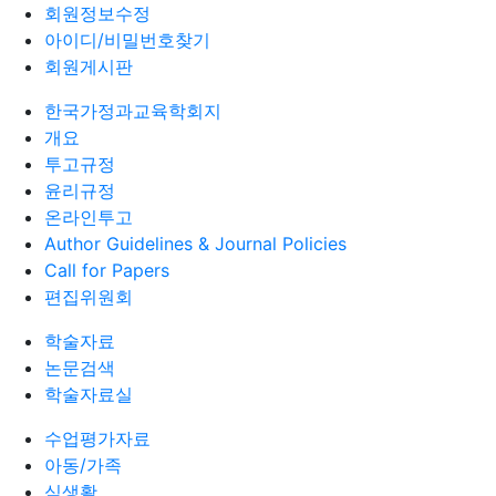
회원정보수정
아이디/비밀번호찾기
회원게시판
한국가정과교육학회지
개요
투고규정
윤리규정
온라인투고
Author Guidelines & Journal Policies
Call for Papers
편집위원회
학술자료
논문검색
학술자료실
수업평가자료
아동/가족
식생활