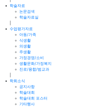
학술자료
논문검색
학술자료실
|
수업평가자료
아동/가족
식생활
의생활
주생활
가정경영/소비
생활문화/가정복지
진로/융합/범교과
|
학회소식
공지사항
학술대회
학술대회 포스터
기타행사