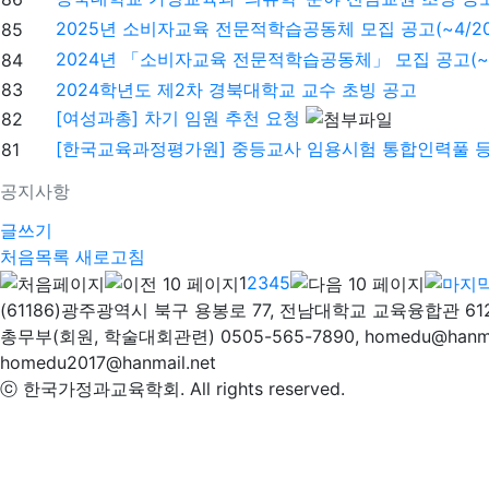
2025년 소비자교육 전문적학습공동체 모집 공고(~4/20
85
2024년 「소비자교육 전문적학습공동체」 모집 공고(~6.
84
83
2024학년도 제2차 경북대학교 교수 초빙 공고
[여성과총] 차기 임원 추천 요청
82
[한국교육과정평가원] 중등교사 임용시험 통합인력풀 등
81
공지사항
글쓰기
처음목록
새로고침
1
2
3
4
5
(61186)광주광역시 북구 용봉로 77, 전남대학교 교육융합관 61
총무부(회원, 학술대회관련) 0505-565-7890, homedu@hanm
homedu2017@hanmail.net
ⓒ 한국가정과교육학회. All rights reserved.