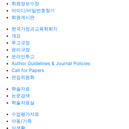
회원정보수정
아이디/비밀번호찾기
회원게시판
한국가정과교육학회지
개요
투고규정
윤리규정
온라인투고
Author Guidelines & Journal Policies
Call for Papers
편집위원회
학술자료
논문검색
학술자료실
수업평가자료
아동/가족
식생활