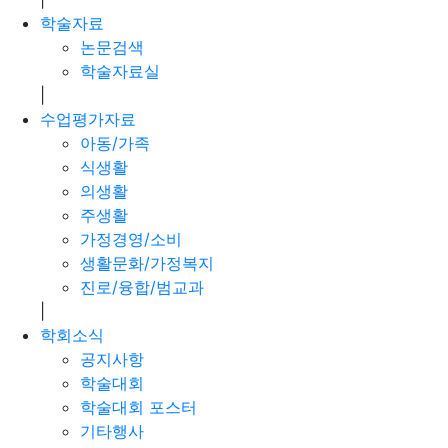
학술자료
논문검색
학술자료실
|
수업평가자료
아동/가족
식생활
의생활
주생활
가정경영/소비
생활문화/가정복지
진로/융합/범교과
|
학회소식
공지사항
학술대회
학술대회 포스터
기타행사