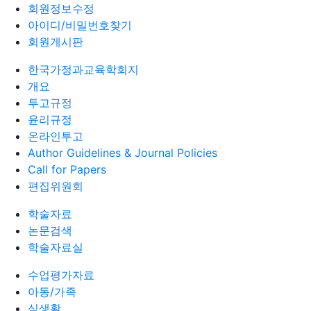
회원정보수정
아이디/비밀번호찾기
회원게시판
한국가정과교육학회지
개요
투고규정
윤리규정
온라인투고
Author Guidelines & Journal Policies
Call for Papers
편집위원회
학술자료
논문검색
학술자료실
수업평가자료
아동/가족
식생활