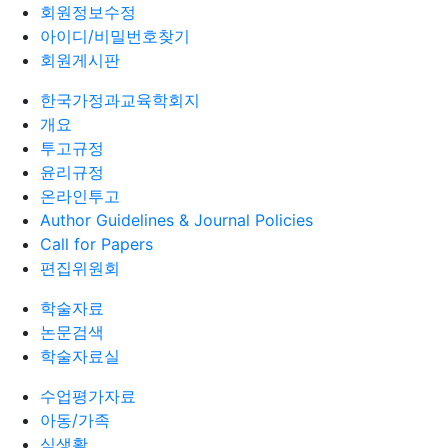
회원정보수정
아이디/비밀번호찾기
회원게시판
한국가정과교육학회지
개요
투고규정
윤리규정
온라인투고
Author Guidelines & Journal Policies
Call for Papers
편집위원회
학술자료
논문검색
학술자료실
수업평가자료
아동/가족
식생활