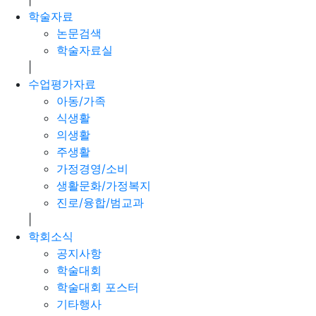
학술자료
논문검색
학술자료실
|
수업평가자료
아동/가족
식생활
의생활
주생활
가정경영/소비
생활문화/가정복지
진로/융합/범교과
|
학회소식
공지사항
학술대회
학술대회 포스터
기타행사