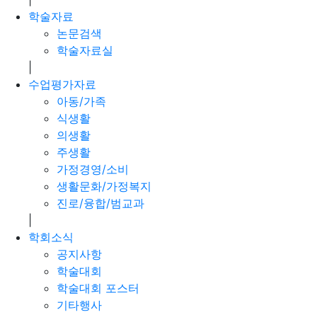
학술자료
논문검색
학술자료실
|
수업평가자료
아동/가족
식생활
의생활
주생활
가정경영/소비
생활문화/가정복지
진로/융합/범교과
|
학회소식
공지사항
학술대회
학술대회 포스터
기타행사