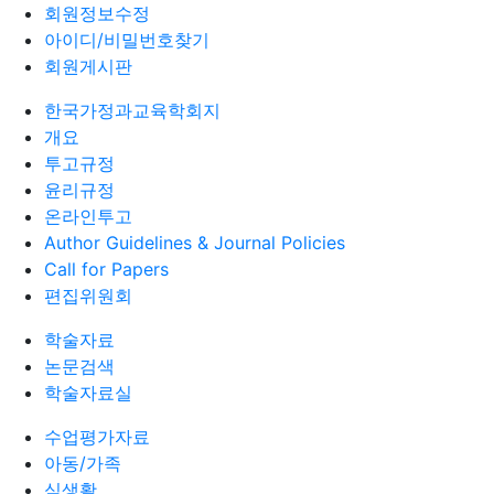
회원정보수정
아이디/비밀번호찾기
회원게시판
한국가정과교육학회지
개요
투고규정
윤리규정
온라인투고
Author Guidelines & Journal Policies
Call for Papers
편집위원회
학술자료
논문검색
학술자료실
수업평가자료
아동/가족
식생활