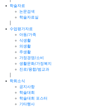
학술자료
논문검색
학술자료실
|
수업평가자료
아동/가족
식생활
의생활
주생활
가정경영/소비
생활문화/가정복지
진로/융합/범교과
|
학회소식
공지사항
학술대회
학술대회 포스터
기타행사