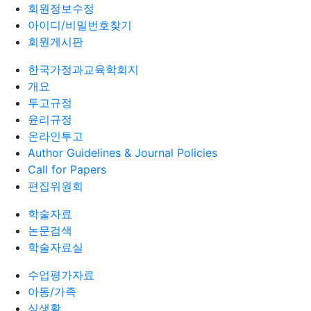
회원정보수정
아이디/비밀번호찾기
회원게시판
한국가정과교육학회지
개요
투고규정
윤리규정
온라인투고
Author Guidelines & Journal Policies
Call for Papers
편집위원회
학술자료
논문검색
학술자료실
수업평가자료
아동/가족
식생활